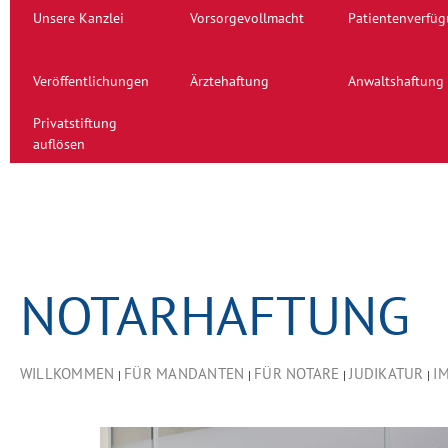
Unsere Kanzlei
Vorsorgevollmacht
Patientenverfü
Veröffentlichungen
Ärztehaftung
Anwaltshaftung
Privatstiftung
auflösen
NOTARHAFTUNG
WILLKOMMEN
FÜR MANDANTEN
FÜR NOTARE
JUDIKATUR
I
|
|
|
|